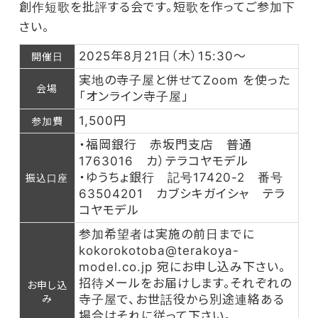
創作短歌を批評する会です。短歌を作ってご参加下
さい。
2025年8月21日（木）15:30～
開催日
実地の寺子屋と併せてZoom を使った
会場
「オンライン寺子屋」
1,500円
参加費
・福岡銀行 赤坂門支店 普通
1763016 カ）テラコヤモデル
・ゆうちょ銀行 記号17420-2 番号
振込口座
63504201 カブシキガイシャ テラ
コヤモデル
参加希望者は実施の前日までに
kokorokotoba@terakoya-
model.co.jp 宛にお申し込み下さい。
招待メールをお届けします。それぞれの
お申し込
み
寺子屋で、お世話役から別途連絡ある
場合はそれに従って下さい。