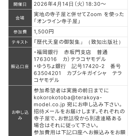
2026年4月14日（火）18:30～
開催日
実地の寺子屋と併せてZoom を使った
会場
「オンライン寺子屋」
1,500円
参加費
『歴代天皇の御製集』（致知出版社）
テキスト
・福岡銀行 赤坂門支店 普通
1763016 カ）テラコヤモデル
・ゆうちょ銀行 記号17420-2 番号
振込口座
63504201 カブシキガイシャ テラ
コヤモデル
参加希望者は実施の前日までに
kokorokotoba@terakoya-
model.co.jp 宛にお申し込み下さい。
招待メールをお届けします。それぞれの
お申し込
み
寺子屋で、お世話役から別途連絡ある
場合はそれに従って下さい。
参加費用は下記口座へお振込みをお願