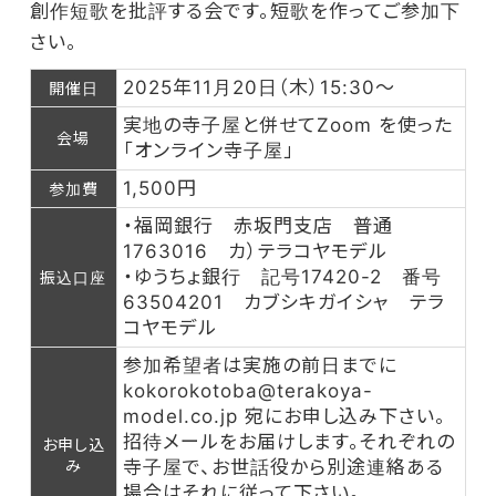
創作短歌を批評する会です。短歌を作ってご参加下
さい。
2025年11月20日（木）15:30～
開催日
実地の寺子屋と併せてZoom を使った
会場
「オンライン寺子屋」
1,500円
参加費
・福岡銀行 赤坂門支店 普通
1763016 カ）テラコヤモデル
・ゆうちょ銀行 記号17420-2 番号
振込口座
63504201 カブシキガイシャ テラ
コヤモデル
参加希望者は実施の前日までに
kokorokotoba@terakoya-
model.co.jp 宛にお申し込み下さい。
招待メールをお届けします。それぞれの
お申し込
み
寺子屋で、お世話役から別途連絡ある
場合はそれに従って下さい。